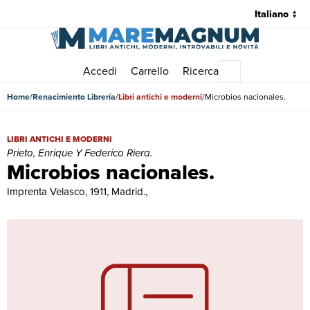
Accedi
Carrello
Ricerca
Menu principale
Home
Renacimiento Librería
Libri antichi e moderni
Microbios nacionales.
Microbios nacionales. | Libri antichi e moderni | Prieto, Enrique Y Fe
LIBRI ANTICHI E MODERNI
Prieto, Enrique Y Federico Riera.
Microbios nacionales.
Imprenta Velasco, 1911, Madrid.,