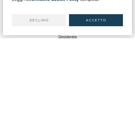
Il tuo account
Spedizioni
DECLINO
ACCETTO
SERVIZI
Quotazioni
Desiderata
Servizi alle Biblioteche
Servizi alle Librerie
Servizi Pubblicitari
ASSISTENZA
Aiuto e FAQ
Tracciare gli ordini
Diritto di recesso
Fatturazione
Carta del Docente / 18App
Contattaci
SU DI NOI
Chi siamo
Mostre & Eventi