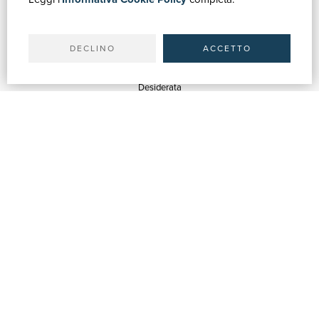
Il tuo account
Spedizioni
DECLINO
ACCETTO
SERVIZI
Quotazioni
Desiderata
Servizi alle Biblioteche
Servizi alle Librerie
Servizi Pubblicitari
ASSISTENZA
Aiuto e FAQ
Tracciare gli ordini
Diritto di recesso
Fatturazione
Carta del Docente / 18App
Contattaci
SU DI NOI
Chi siamo
Mostre & Eventi