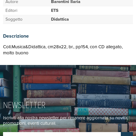
Autore
Barontini Ilaria
Editori
ETS
Soggetto
Didattica
Descrizione
Coll.Musica&Didattica, cm28x22, br., pp154, con CD allegato,
molto buono
NEWSLETTER
Iscriviti alla nostra newsletter per rimanere aggiornato su novità,
promozioni, eventi culturali.