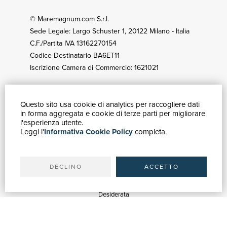
© Maremagnum.com S.r.l.
Sede Legale: Largo Schuster 1, 20122 Milano - Italia
C.F./Partita IVA 13162270154
Codice Destinatario BA6ET11
Iscrizione Camera di Commercio: 1621021
Questo sito usa cookie di analytics per raccogliere dati
GUIDA ACQUISTI
in forma aggregata e cookie di terze parti per migliorare
Catalogo
l'esperienza utente.
Leggi l'
Informativa Cookie Policy
completa.
Ricerca avanzata
Il tuo account
Spedizioni
DECLINO
ACCETTO
SERVIZI
Quotazioni
Desiderata
Servizi alle Biblioteche
Servizi alle Librerie