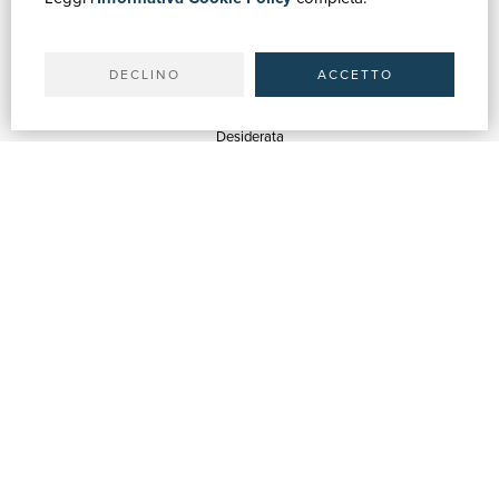
Il tuo account
Spedizioni
DECLINO
ACCETTO
SERVIZI
Quotazioni
Desiderata
Servizi alle Biblioteche
Servizi alle Librerie
Servizi Pubblicitari
ASSISTENZA
Aiuto e FAQ
Tracciare gli ordini
Diritto di recesso
Fatturazione
Carta del Docente / 18App
Contattaci
SU DI NOI
Chi siamo
Mostre & Eventi