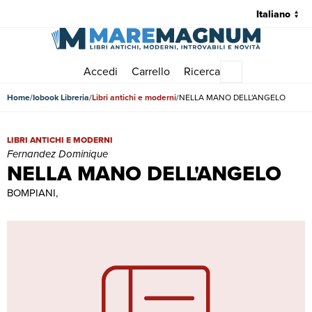
Accedi
Carrello
Ricerca
Menu principale
Home
Iobook Libreria
Libri antichi e moderni
NELLA MANO DELL'ANGELO
NELLA MANO DELL'ANGELO | Libri antichi e moderni | Fernandez 
LIBRI ANTICHI E MODERNI
Fernandez Dominique
NELLA MANO DELL'ANGELO
BOMPIANI,