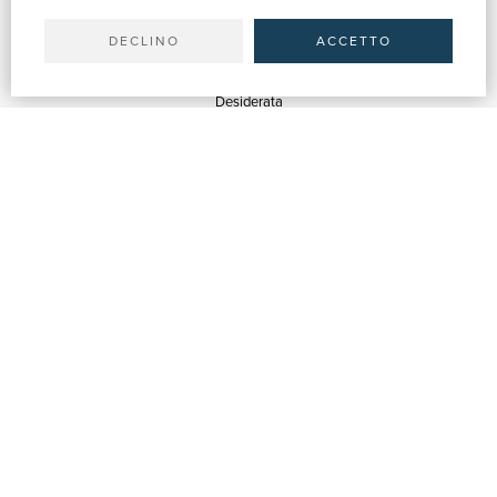
Spedizioni
DECLINO
ACCETTO
SERVIZI
Quotazioni
Desiderata
Servizi alle Biblioteche
Servizi alle Librerie
Servizi Pubblicitari
ASSISTENZA
Aiuto e FAQ
Tracciare gli ordini
Diritto di recesso
Fatturazione
Carta del Docente / 18App
Contattaci
SU DI NOI
Chi siamo
Mostre & Eventi
Venditori