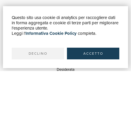
Questo sito usa cookie di analytics per raccogliere dati
GUIDA ACQUISTI
in forma aggregata e cookie di terze parti per migliorare
Catalogo
l'esperienza utente.
Leggi l'
Informativa Cookie Policy
completa.
Ricerca avanzata
Il tuo account
Spedizioni
DECLINO
ACCETTO
SERVIZI
Quotazioni
Desiderata
Servizi alle Biblioteche
Servizi alle Librerie
Servizi Pubblicitari
ASSISTENZA
Aiuto e FAQ
Tracciare gli ordini
Diritto di recesso
Fatturazione