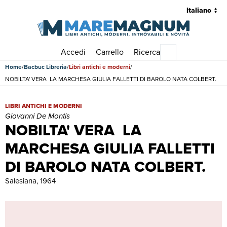
Accedi
Carrello
Ricerca
Menu principale
Home
Bacbuc Libreria
Libri antichi e moderni
NOBILTA' VERA  LA MARCHESA GIULIA FALLETTI DI BAROLO NATA COLBERT.
NOBILTA' VERA  LA MARCHESA GIULIA FALLETTI DI BAROLO NATA CO
LIBRI ANTICHI E MODERNI
Giovanni De Montis
NOBILTA' VERA  LA
MARCHESA GIULIA FALLETTI
DI BAROLO NATA COLBERT.
Salesiana, 1964