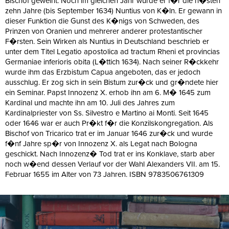
Bischof geweiht. Noch im gleichen Jahr wurde er f�r die n�sten
zehn Jahre (bis September 1634) Nuntius von K�ln. Er gewann in
dieser Funktion die Gunst des K�nigs von Schweden, des
Prinzen von Oranien und mehrerer anderer protestantischer
F�rsten. Sein Wirken als Nuntius in Deutschland beschrieb er
unter dem Titel Legatio apostolica ad tractum Rheni et provincias
Germaniae inferioris obita (L�ttich 1634). Nach seiner R�ckkehr
wurde ihm das Erzbistum Capua angeboten, das er jedoch
ausschlug. Er zog sich in sein Bistum zur�ck und gr�ndete hier
ein Seminar. Papst Innozenz X. erhob ihn am 6. M� 1645 zum
Kardinal und machte ihn am 10. Juli des Jahres zum
Kardinalpriester von Ss. Silvestro e Martino ai Monti. Seit 1645
oder 1646 war er auch Pr�kt f�r die Konzilskongregation. Als
Bischof von Tricarico trat er im Januar 1646 zur�ck und wurde
f�nf Jahre sp�r von Innozenz X. als Legat nach Bologna
geschickt. Nach Innozenz� Tod trat er ins Konklave, starb aber
noch w�end dessen Verlauf vor der Wahl Alexanders VII. am 15.
Februar 1655 im Alter von 73 Jahren. ISBN 9783506761309