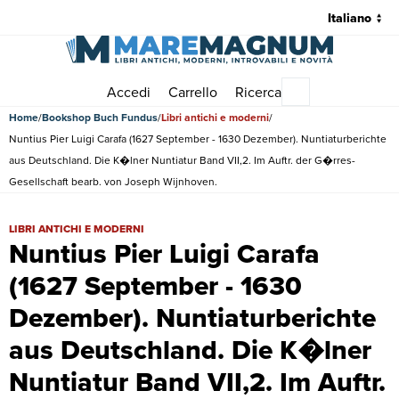
Accedi
Carrello
Ricerca
Menu principale
Home
Bookshop Buch Fundus
Libri antichi e moderni
Nuntius Pier Luigi Carafa (1627 September - 1630 Dezember). Nuntiaturberichte
aus Deutschland. Die K�lner Nuntiatur Band VII,2. Im Auftr. der G�rres-
Gesellschaft bearb. von Joseph Wijnhoven.
Nuntius Pier Luigi Carafa (1627 September - 1630 Dezember). Nuntiat
LIBRI ANTICHI E MODERNI
Nuntius Pier Luigi Carafa
(1627 September - 1630
Dezember). Nuntiaturberichte
aus Deutschland. Die K�lner
Nuntiatur Band VII,2. Im Auftr.