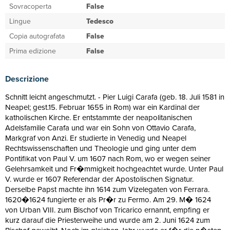
Sovracoperta
False
Lingue
Tedesco
Copia autografata
False
Prima edizione
False
Descrizione
Schnitt leicht angeschmutzt. - Pier Luigi Carafa (geb. 18. Juli 1581 in
Neapel; gest.15. Februar 1655 in Rom) war ein Kardinal der
katholischen Kirche. Er entstammte der neapolitanischen
Adelsfamilie Carafa und war ein Sohn von Ottavio Carafa,
Markgraf von Anzi. Er studierte in Venedig und Neapel
Rechtswissenschaften und Theologie und ging unter dem
Pontifikat von Paul V. um 1607 nach Rom, wo er wegen seiner
Gelehrsamkeit und Fr�mmigkeit hochgeachtet wurde. Unter Paul
V. wurde er 1607 Referendar der Apostolischen Signatur.
Derselbe Papst machte ihn 1614 zum Vizelegaten von Ferrara.
1620�1624 fungierte er als Pr�r zu Fermo. Am 29. M� 1624
von Urban VIII. zum Bischof von Tricarico ernannt, empfing er
kurz darauf die Priesterweihe und wurde am 2. Juni 1624 zum