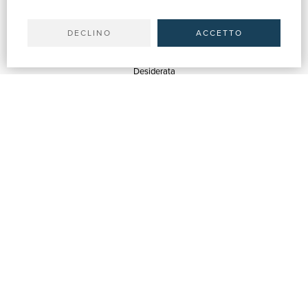
Il tuo account
Spedizioni
DECLINO
ACCETTO
SERVIZI
Quotazioni
Desiderata
Servizi alle Biblioteche
Servizi alle Librerie
Servizi Pubblicitari
ASSISTENZA
Aiuto e FAQ
Tracciare gli ordini
Diritto di recesso
Fatturazione
Carta del Docente / 18App
Contattaci
SU DI NOI
Chi siamo
Mostre & Eventi