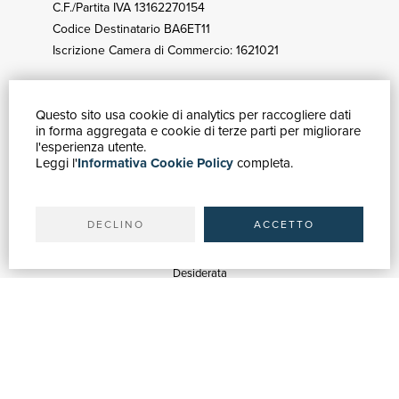
C.F./Partita IVA 13162270154
Codice Destinatario BA6ET11
Iscrizione Camera di Commercio: 1621021
Questo sito usa cookie di analytics per raccogliere dati
GUIDA ACQUISTI
in forma aggregata e cookie di terze parti per migliorare
Catalogo
l'esperienza utente.
Leggi l'
Informativa Cookie Policy
completa.
Ricerca avanzata
Il tuo account
Spedizioni
DECLINO
ACCETTO
SERVIZI
Quotazioni
Desiderata
Servizi alle Biblioteche
Servizi alle Librerie
Servizi Pubblicitari
ASSISTENZA
Aiuto e FAQ