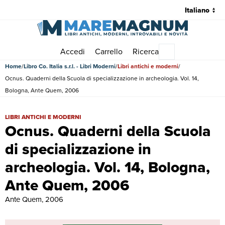
Accedi
Carrello
Ricerca
Menu principale
Home
Libro Co. Italia s.r.l. - Libri Moderni
Libri antichi e moderni
Ocnus. Quaderni della Scuola di specializzazione in archeologia. Vol. 14,
Bologna, Ante Quem, 2006
Ocnus. Quaderni della Scuola di specializzazione in archeologia. Vol
LIBRI ANTICHI E MODERNI
Ocnus. Quaderni della Scuola
di specializzazione in
archeologia. Vol. 14, Bologna,
Ante Quem, 2006
Ante Quem, 2006