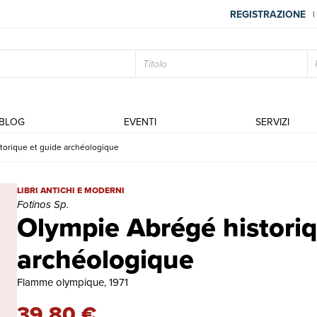
REGISTRAZIONE
|
BLOG
EVENTI
SERVIZI
torique et guide archéologique
Olympie Abrégé historique et guide archéologique | Libri antichi 
LIBRI ANTICHI E MODERNI
Fotinos Sp.
Olympie Abrégé historiq
archéologique
Flamme olympique, 1971
39,80 €