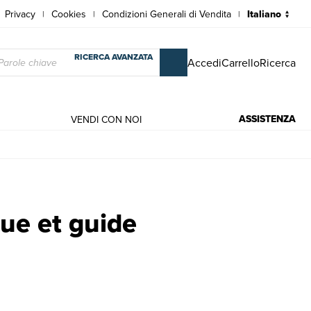
Privacy
Cookies
Condizioni Generali di Vendita
|
|
|
RICERCA AVANZATA
Accedi
Carrello
Ricerca
ASSISTENZA
VENDI CON NOI
e moderni | Fotinos Sp.
ue et guide