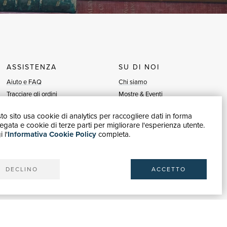
ASSISTENZA
SU DI NOI
Aiuto e FAQ
Chi siamo
Tracciare gli ordini
Mostre & Eventi
Diritto di recesso
Venditori
o sito usa cookie di analytics per raccogliere dati in forma
Fatturazione
Blog
gata e cookie di terze parti per migliorare l'esperienza utente.
Carta del Docente / 18App
Vendi con noi
 l'
Informativa Cookie Policy
completa.
Contattaci
DECLINO
ACCETTO