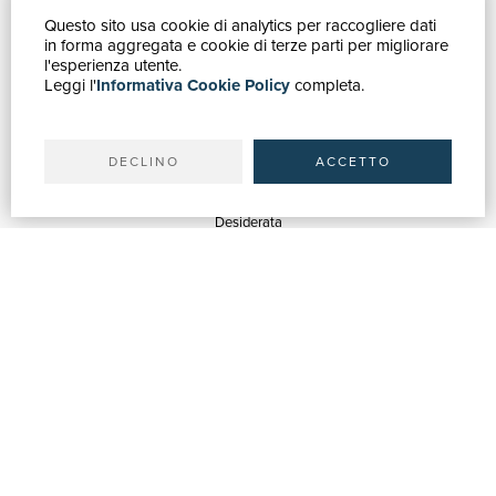
Questo sito usa cookie di analytics per raccogliere dati
GUIDA ACQUISTI
in forma aggregata e cookie di terze parti per migliorare
Catalogo
l'esperienza utente.
Leggi l'
Informativa Cookie Policy
completa.
Ricerca avanzata
Il tuo account
Spedizioni
DECLINO
ACCETTO
SERVIZI
Quotazioni
Desiderata
Servizi alle Biblioteche
Servizi alle Librerie
Servizi Pubblicitari
ASSISTENZA
Aiuto e FAQ
Tracciare gli ordini
Diritto di recesso
Fatturazione
Carta del Docente / 18App
Contattaci