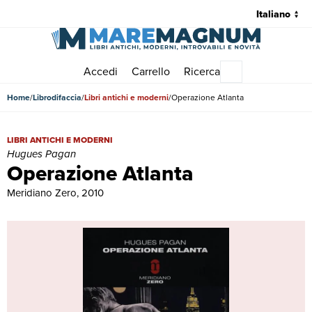
Accedi
Carrello
Ricerca
Menu principale
Home
Librodifaccia
Libri antichi e moderni
Operazione Atlanta
Operazione Atlanta | Libri antichi e moderni | Hugues Pagan
LIBRI ANTICHI E MODERNI
Hugues Pagan
Operazione Atlanta
Meridiano Zero, 2010