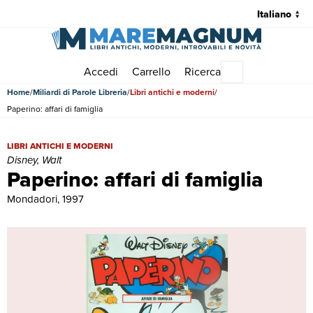
Accedi
Carrello
Ricerca
Menu principale
Home
Miliardi di Parole Libreria
Libri antichi e moderni
Paperino: affari di famiglia
Paperino: affari di famiglia | Libri antichi e moderni | Disney, Walt
LIBRI ANTICHI E MODERNI
Disney, Walt
Paperino: affari di famiglia
Mondadori, 1997