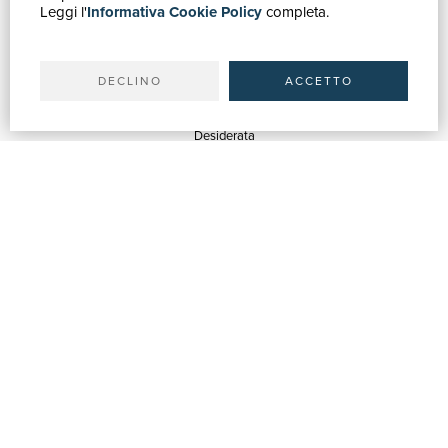
Leggi l'
Informativa Cookie Policy
completa.
Ricerca avanzata
Il tuo account
Spedizioni
DECLINO
ACCETTO
SERVIZI
Quotazioni
Desiderata
Servizi alle Biblioteche
Servizi alle Librerie
Servizi Pubblicitari
ASSISTENZA
Aiuto e FAQ
Tracciare gli ordini
Diritto di recesso
Fatturazione
Carta del Docente / 18App
Contattaci
SU DI NOI
Chi siamo