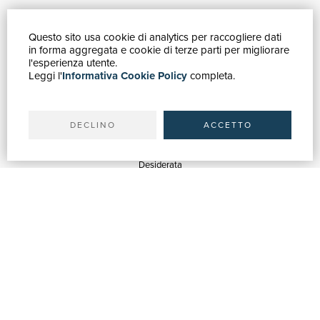
Questo sito usa cookie di analytics per raccogliere dati
GUIDA ACQUISTI
in forma aggregata e cookie di terze parti per migliorare
Catalogo
l'esperienza utente.
Leggi l'
Informativa Cookie Policy
completa.
Ricerca avanzata
Il tuo account
Spedizioni
DECLINO
ACCETTO
SERVIZI
Quotazioni
Desiderata
Servizi alle Biblioteche
Servizi alle Librerie
Servizi Pubblicitari
ASSISTENZA
Aiuto e FAQ
Tracciare gli ordini
Diritto di recesso
Fatturazione