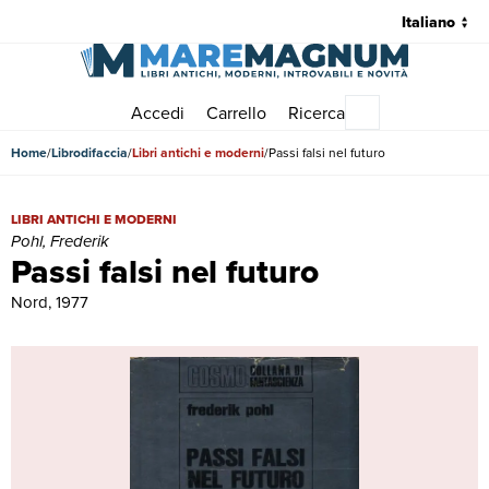
Accedi
Carrello
Ricerca
Menu principale
Home
Librodifaccia
Libri antichi e moderni
Passi falsi nel futuro
Passi falsi nel futuro | Libri antichi e moderni | Pohl, Frederik
LIBRI ANTICHI E MODERNI
Pohl, Frederik
Passi falsi nel futuro
Nord, 1977