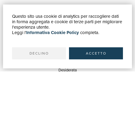
Questo sito usa cookie di analytics per raccogliere dati
GUIDA ACQUISTI
in forma aggregata e cookie di terze parti per migliorare
Catalogo
l'esperienza utente.
Leggi l'
Informativa Cookie Policy
completa.
Ricerca avanzata
Il tuo account
Spedizioni
DECLINO
ACCETTO
SERVIZI
Quotazioni
Desiderata
Servizi alle Biblioteche
Servizi alle Librerie
Servizi Pubblicitari
ASSISTENZA
Aiuto e FAQ
Tracciare gli ordini
Diritto di recesso
Fatturazione