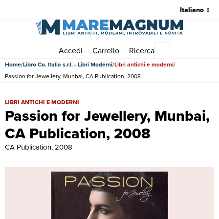
Accedi
Carrello
Ricerca
Menu principale
Home
Libro Co. Italia s.r.l. - Libri Moderni
Libri antichi e moderni
Passion for Jewellery, Munbai, CA Publication, 2008
Passion for Jewellery, Munbai, CA Publication, 2008 | Libri antichi e
LIBRI ANTICHI E MODERNI
Passion for Jewellery, Munbai,
CA Publication, 2008
CA Publication, 2008