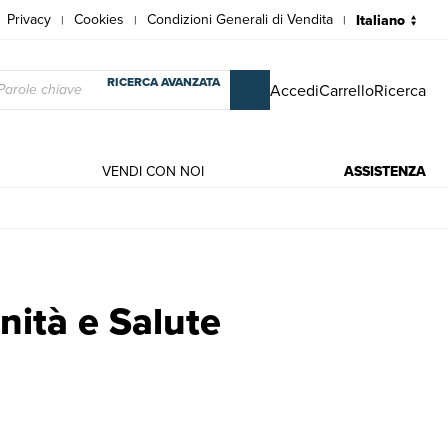
Privacy
Cookies
Condizioni Generali di Vendita
|
|
|
RICERCA AVANZATA
Accedi
Carrello
Ricerca
VENDI CON NOI
ASSISTENZA
Francesco Moser, Beppe Conti
nità e Salute