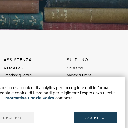
ASSISTENZA
SU DI NOI
Aiuto e FAQ
Chi siamo
Tracciare gli ordini
Mostre & Eventi
Diritto di recesso
Venditori
o sito usa cookie di analytics per raccogliere dati in forma
Fatturazione
Blog
gata e cookie di terze parti per migliorare l'esperienza utente.
Carta del Docente / 18App
Vendi con noi
 l'
Informativa Cookie Policy
completa.
Contattaci
DECLINO
ACCETTO