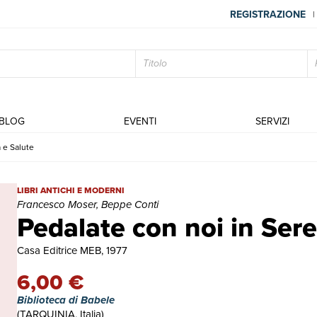
REGISTRAZIONE
|
BLOG
EVENTI
SERVIZI
 e Salute
Pedalate con noi in Serenità e Salute | Libri antichi e moderni | 
LIBRI ANTICHI E MODERNI
Francesco Moser, Beppe Conti
Pedalate con noi in Sere
Casa Editrice MEB, 1977
6,00 €
Biblioteca di Babele
(TARQUINIA, Italia)