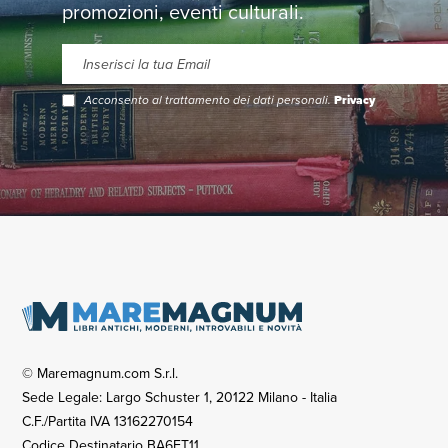
promozioni, eventi culturali.
Acconsento al trattamento dei dati personali.
Privacy
© Maremagnum.com S.r.l.
Sede Legale: Largo Schuster 1, 20122 Milano - Italia
C.F./Partita IVA 13162270154
Codice Destinatario BA6ET11