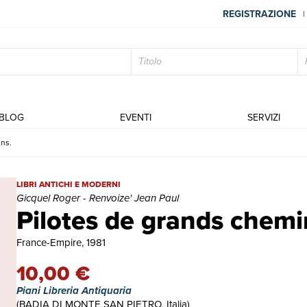
REGISTRAZIONE
|
BLOG
EVENTI
SERVIZI
ins.
Pilotes de grands chemins. | Libri antichi e moderni | Gicquel Rog
LIBRI ANTICHI E MODERNI
Gicquel Roger - Renvoize' Jean Paul
Pilotes de grands chemi
France-Empire, 1981
10,00 €
Piani Libreria Antiquaria
(BADIA DI MONTE SAN PIETRO, Italia)