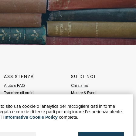
ASSISTENZA
SU DI NOI
Aiuto e FAQ
Chi siamo
Tracciare gli ordini
Mostre & Eventi
Diritto di recesso
Venditori
o sito usa cookie di analytics per raccogliere dati in forma
Fatturazione
Blog
gata e cookie di terze parti per migliorare l'esperienza utente.
Carta del Docente / 18App
Vendi con noi
 l'
Informativa Cookie Policy
completa.
Contattaci