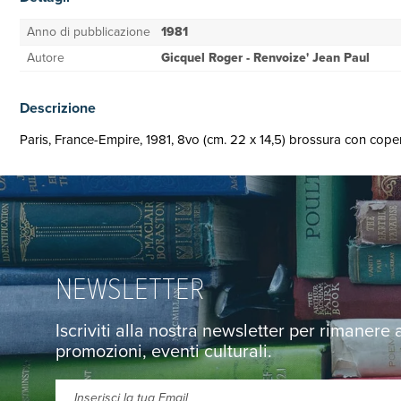
Anno di pubblicazione
1981
Autore
Gicquel Roger - Renvoize' Jean Paul
Descrizione
Paris, France-Empire, 1981, 8vo (cm. 22 x 14,5) brossura con coperti
NEWSLETTER
Iscriviti alla nostra newsletter per rimanere
promozioni, eventi culturali.