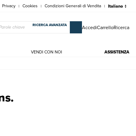
Privacy
Cookies
Condizioni Generali di Vendita
|
|
|
RICERCA AVANZATA
Accedi
Carrello
Ricerca
VENDI CON NOI
ASSISTENZA
er - Renvoize' Jean Paul
ns.