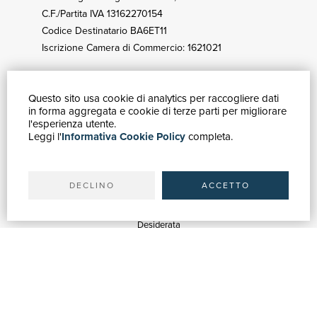
C.F./Partita IVA 13162270154
Codice Destinatario BA6ET11
Iscrizione Camera di Commercio: 1621021
Questo sito usa cookie di analytics per raccogliere dati
GUIDA ACQUISTI
in forma aggregata e cookie di terze parti per migliorare
Catalogo
l'esperienza utente.
Leggi l'
Informativa Cookie Policy
completa.
Ricerca avanzata
Il tuo account
Spedizioni
DECLINO
ACCETTO
SERVIZI
Quotazioni
Desiderata
Servizi alle Biblioteche
Servizi alle Librerie
Servizi Pubblicitari
ASSISTENZA
Aiuto e FAQ