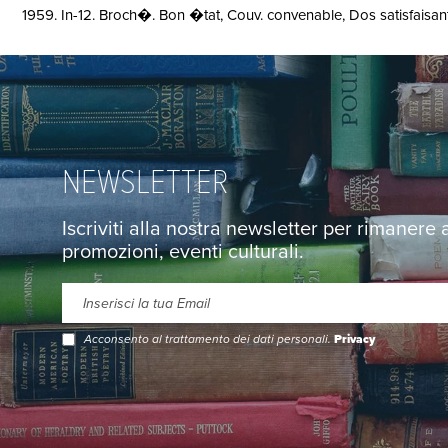
1959. In-12. Broch�. Bon �tat, Couv. convenable, Dos satisfaisant, 
NEWSLETTER
Iscriviti alla nostra newsletter per rimanere
promozioni, eventi culturali.
Acconsento al trattamento dei dati personali.
Privacy