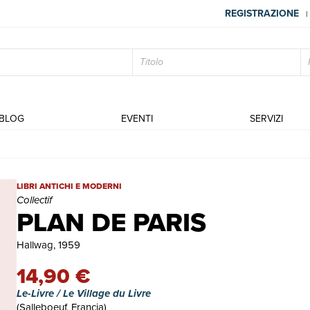
REGISTRAZIONE
|
BLOG
EVENTI
SERVIZI
PLAN DE PARIS | Libri antichi e moderni | Collectif
LIBRI ANTICHI E MODERNI
Collectif
PLAN DE PARIS
Hallwag, 1959
14,90 €
Le-Livre / Le Village du Livre
(Salleboeuf, Francia)