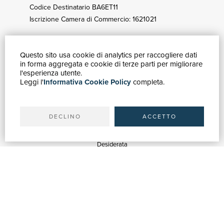
Codice Destinatario BA6ET11
Iscrizione Camera di Commercio: 1621021
Questo sito usa cookie di analytics per raccogliere dati
GUIDA ACQUISTI
in forma aggregata e cookie di terze parti per migliorare
Catalogo
l'esperienza utente.
Leggi l'
Informativa Cookie Policy
completa.
Ricerca avanzata
Il tuo account
Spedizioni
DECLINO
ACCETTO
SERVIZI
Quotazioni
Desiderata
Servizi alle Biblioteche
Servizi alle Librerie
Servizi Pubblicitari
ASSISTENZA
Aiuto e FAQ
Tracciare gli ordini