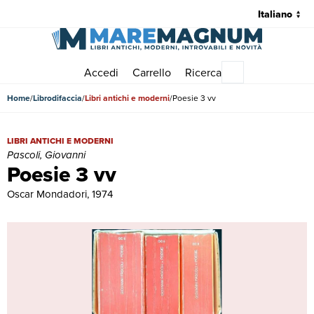
Accedi
Carrello
Ricerca
Menu principale
Home
Librodifaccia
Libri antichi e moderni
Poesie 3 vv
Poesie 3 vv | Libri antichi e moderni | Pascoli, Giovanni
LIBRI ANTICHI E MODERNI
Pascoli, Giovanni
Poesie 3 vv
Oscar Mondadori, 1974