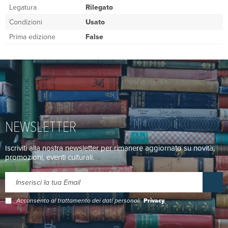
Legatura
Rilegato
Condizioni
Usato
Prima edizione
False
NEWSLETTER
Iscriviti alla nostra newsletter per rimanere aggiornato su novità,
promozioni, eventi culturali.
Acconsento al trattamento dei dati personali.
Privacy