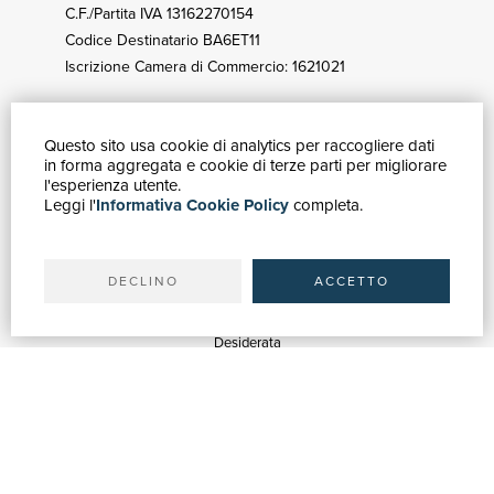
C.F./Partita IVA 13162270154
Codice Destinatario BA6ET11
Iscrizione Camera di Commercio: 1621021
Questo sito usa cookie di analytics per raccogliere dati
GUIDA ACQUISTI
in forma aggregata e cookie di terze parti per migliorare
Catalogo
l'esperienza utente.
Leggi l'
Informativa Cookie Policy
completa.
Ricerca avanzata
Il tuo account
Spedizioni
DECLINO
ACCETTO
SERVIZI
Quotazioni
Desiderata
Servizi alle Biblioteche
Servizi alle Librerie
Servizi Pubblicitari
ASSISTENZA
Aiuto e FAQ