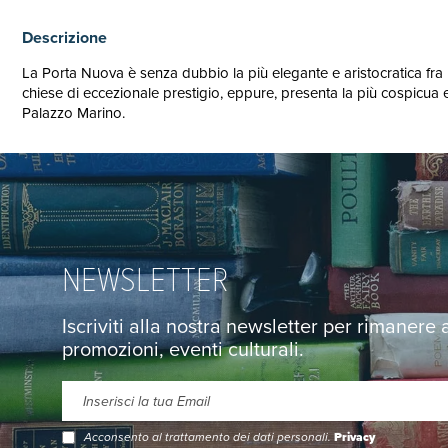
Descrizione
La Porta Nuova è senza dubbio la più elegante e aristocratica fra 
chiese di eccezionale prestigio, eppure, presenta la più cospicua 
Palazzo Marino.
NEWSLETTER
Iscriviti alla nostra newsletter per rimanere
promozioni, eventi culturali.
Acconsento al trattamento dei dati personali.
Privacy