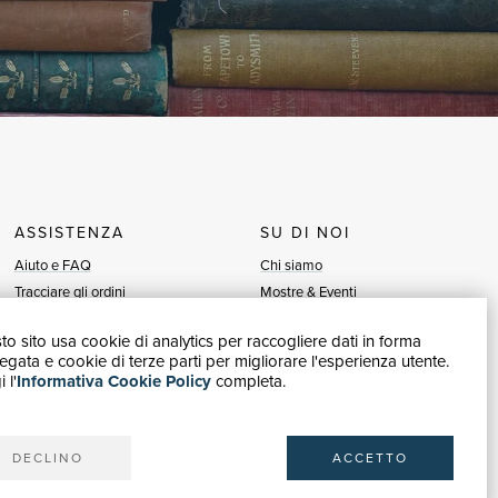
ASSISTENZA
SU DI NOI
Aiuto e FAQ
Chi siamo
Tracciare gli ordini
Mostre & Eventi
Diritto di recesso
Venditori
o sito usa cookie di analytics per raccogliere dati in forma
Fatturazione
Blog
gata e cookie di terze parti per migliorare l'esperienza utente.
Carta del Docente / 18App
Vendi con noi
 l'
Informativa Cookie Policy
completa.
Contattaci
DECLINO
ACCETTO