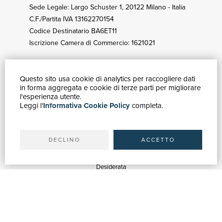
Sede Legale: Largo Schuster 1, 20122 Milano - Italia
C.F./Partita IVA 13162270154
Codice Destinatario BA6ET11
Iscrizione Camera di Commercio: 1621021
Questo sito usa cookie di analytics per raccogliere dati
GUIDA ACQUISTI
in forma aggregata e cookie di terze parti per migliorare
Catalogo
l'esperienza utente.
Leggi l'
Informativa Cookie Policy
completa.
Ricerca avanzata
Il tuo account
Spedizioni
DECLINO
ACCETTO
SERVIZI
Quotazioni
Desiderata
Servizi alle Biblioteche
Servizi alle Librerie
Servizi Pubblicitari
ASSISTENZA