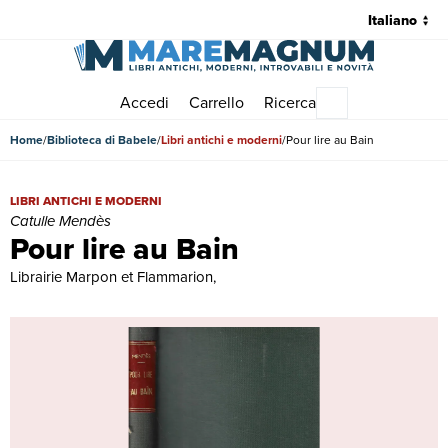
Accedi
Carrello
Ricerca
Menu principale
Home
Biblioteca di Babele
Libri antichi e moderni
Pour lire au Bain
Pour lire au Bain | Libri antichi e moderni | Catulle Mendès
LIBRI ANTICHI E MODERNI
Catulle Mendès
Pour lire au Bain
Librairie Marpon et Flammarion,