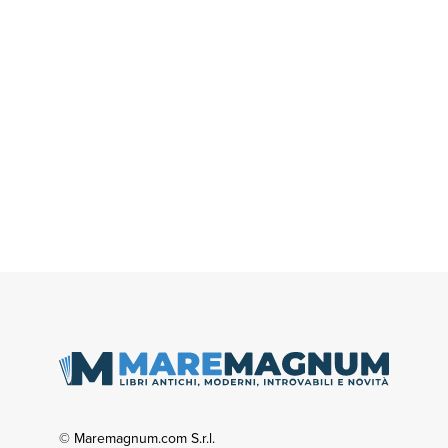
© Maremagnum.com S.r.l.