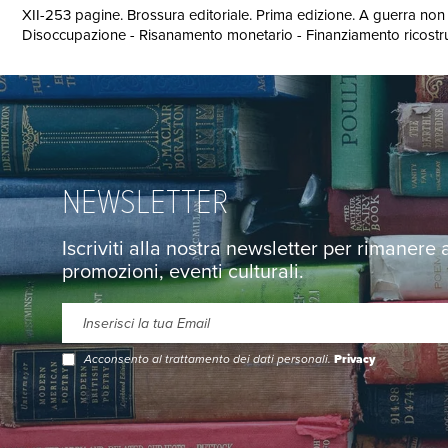
XII-253 pagine. Brossura editoriale. Prima edizione. A guerra non a
Disoccupazione - Risanamento monetario - Finanziamento ricostru
NEWSLETTER
Iscriviti alla nostra newsletter per rimanere
promozioni, eventi culturali.
Acconsento al trattamento dei dati personali.
Privacy