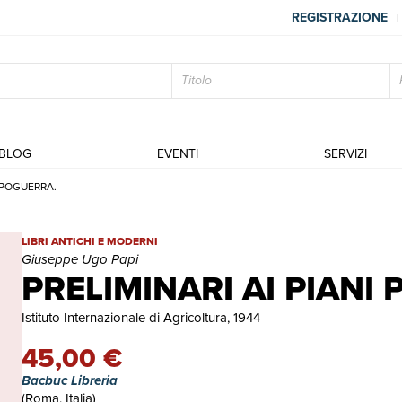
REGISTRAZIONE
|
BLOG
EVENTI
SERVIZI
DOPOGUERRA.
PRELIMINARI AI PIANI PER IL DOPOGUERRA. | Libri antichi e mo
LIBRI ANTICHI E MODERNI
Giuseppe Ugo Papi
PRELIMINARI AI PIANI
Istituto Internazionale di Agricoltura, 1944
45,00 €
Bacbuc Libreria
(Roma, Italia)