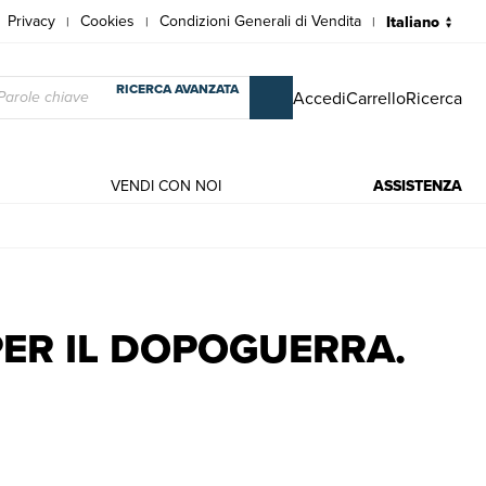
Privacy
Cookies
Condizioni Generali di Vendita
|
|
|
RICERCA AVANZATA
Accedi
Carrello
Ricerca
VENDI CON NOI
ASSISTENZA
derni | Giuseppe Ugo Papi
 PER IL DOPOGUERRA.