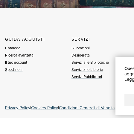
GUIDA ACQUISTI
SERVIZI
Catalogo
Quotazioni
Ricerca avanzata
Desiderata
Il tuo account
Servizi alle Biblioteche
Quest
Spedizioni
Servizi alle Librerie
aggre
Servizi Pubblicitari
Leggi
Privacy Policy
|
Cookies Policy
|
Condizioni Generali di Vendita