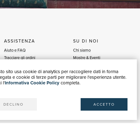
ASSISTENZA
SU DI NOI
Aiuto e FAQ
Chi siamo
Tracciare gli ordini
Mostre & Eventi
Diritto di recesso
Venditori
o sito usa cookie di analytics per raccogliere dati in forma
Fatturazione
Blog
gata e cookie di terze parti per migliorare l'esperienza utente.
Carta del Docente / 18App
Vendi con noi
 l'
Informativa Cookie Policy
completa.
Contattaci
DECLINO
ACCETTO