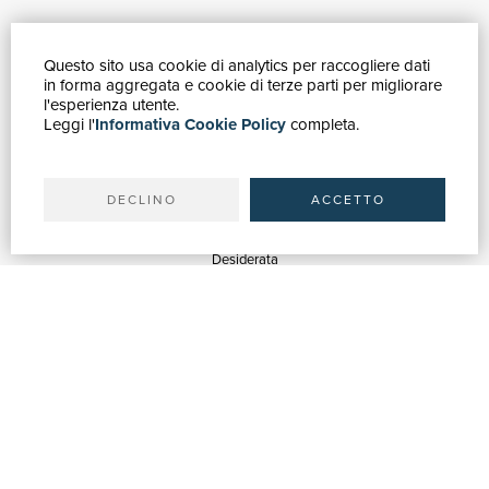
Questo sito usa cookie di analytics per raccogliere dati
GUIDA ACQUISTI
in forma aggregata e cookie di terze parti per migliorare
Catalogo
l'esperienza utente.
Leggi l'
Informativa Cookie Policy
completa.
Ricerca avanzata
Il tuo account
Spedizioni
DECLINO
ACCETTO
SERVIZI
Quotazioni
Desiderata
Servizi alle Biblioteche
Servizi alle Librerie
Servizi Pubblicitari
ASSISTENZA
Aiuto e FAQ
Tracciare gli ordini
Diritto di recesso
Fatturazione