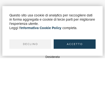
Questo sito usa cookie di analytics per raccogliere dati
GUIDA ACQUISTI
in forma aggregata e cookie di terze parti per migliorare
Catalogo
l'esperienza utente.
Leggi l'
Informativa Cookie Policy
completa.
Ricerca avanzata
Il tuo account
Spedizioni
DECLINO
ACCETTO
SERVIZI
Quotazioni
Desiderata
Servizi alle Biblioteche
Servizi alle Librerie
Servizi Pubblicitari
ASSISTENZA
Aiuto e FAQ
Tracciare gli ordini
Diritto di recesso
Fatturazione