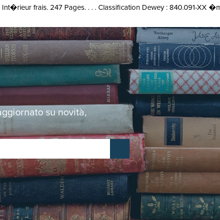
 Int�rieur frais. 247 Pages. . . . Classification Dewey : 840.091-XX 
 aggiornato su novità,