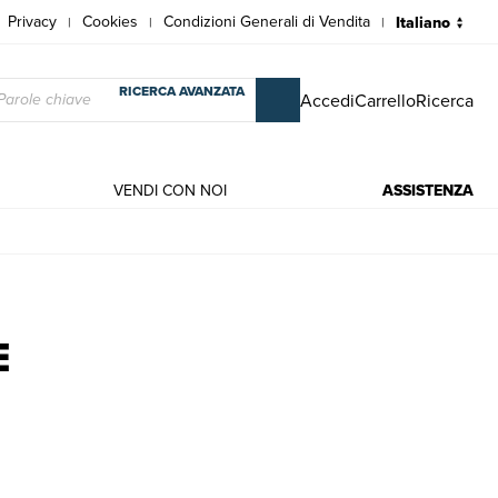
Privacy
Cookies
Condizioni Generali di Vendita
|
|
|
RICERCA AVANZATA
Accedi
Carrello
Ricerca
VENDI CON NOI
ASSISTENZA
rges
E