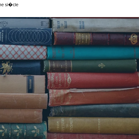
�me si�cle