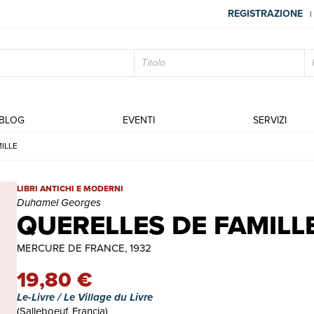
REGISTRAZIONE
|
BLOG
EVENTI
SERVIZI
ILLE
QUERELLES DE FAMILLE | Libri antichi e moderni | Duhamel Geo
LIBRI ANTICHI E MODERNI
Duhamel Georges
QUERELLES DE FAMILL
MERCURE DE FRANCE, 1932
19,80 €
Le-Livre / Le Village du Livre
(Salleboeuf, Francia)