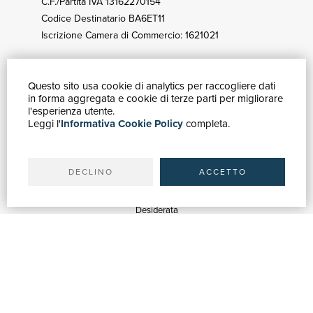
C.F./Partita IVA 13162270154
Codice Destinatario BA6ET11
Iscrizione Camera di Commercio: 1621021
Questo sito usa cookie di analytics per raccogliere dati
GUIDA ACQUISTI
in forma aggregata e cookie di terze parti per migliorare
Catalogo
l'esperienza utente.
Leggi l'
Informativa Cookie Policy
completa.
Ricerca avanzata
Il tuo account
Spedizioni
DECLINO
ACCETTO
SERVIZI
Quotazioni
Desiderata
Servizi alle Biblioteche
Servizi alle Librerie
Servizi Pubblicitari
ASSISTENZA
Aiuto e FAQ