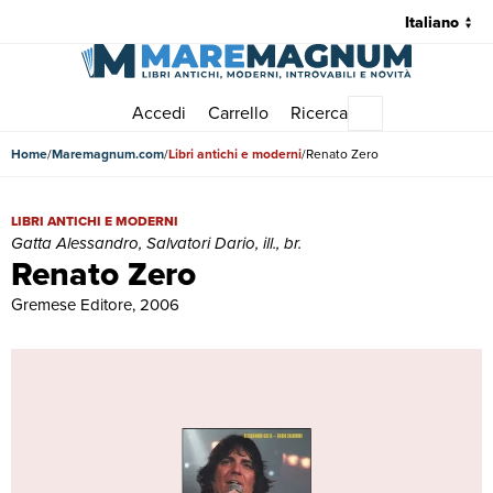
Accedi
Carrello
Ricerca
Menu principale
Home
Maremagnum.com
Libri antichi e moderni
Renato Zero
Renato Zero | Libri antichi e moderni | Gatta Alessandro, Salvatori Dario
LIBRI ANTICHI E MODERNI
Gatta Alessandro, Salvatori Dario, ill., br.
Renato Zero
Gremese Editore, 2006