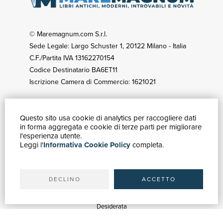
© Maremagnum.com S.r.l.
Sede Legale: Largo Schuster 1, 20122 Milano - Italia
C.F./Partita IVA 13162270154
Codice Destinatario BA6ET11
Iscrizione Camera di Commercio: 1621021
Questo sito usa cookie di analytics per raccogliere dati
GUIDA ACQUISTI
in forma aggregata e cookie di terze parti per migliorare
Catalogo
l'esperienza utente.
Leggi l'
Informativa Cookie Policy
completa.
Ricerca avanzata
Il tuo account
Spedizioni
DECLINO
ACCETTO
SERVIZI
Quotazioni
Desiderata
Servizi alle Biblioteche