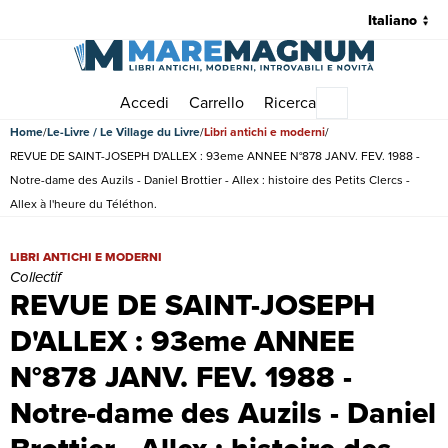
Accedi
Carrello
Ricerca
Menu principale
Home
Le-Livre / Le Village du Livre
Libri antichi e moderni
REVUE DE SAINT-JOSEPH D'ALLEX : 93eme ANNEE N°878 JANV. FEV. 1988 -
Notre-dame des Auzils - Daniel Brottier - Allex : histoire des Petits Clercs -
Allex à l'heure du Téléthon.
REVUE DE SAINT-JOSEPH D'ALLEX : 93eme ANNEE N°878 JANV. FEV. 1988 -
LIBRI ANTICHI E MODERNI
Collectif
REVUE DE SAINT-JOSEPH
D'ALLEX : 93eme ANNEE
N°878 JANV. FEV. 1988 -
Notre-dame des Auzils - Daniel