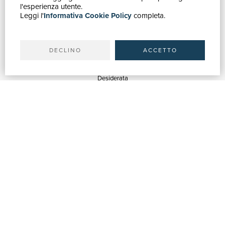
Catalogo
l'esperienza utente.
Leggi l'
Informativa Cookie Policy
completa.
Ricerca avanzata
Il tuo account
Spedizioni
DECLINO
ACCETTO
SERVIZI
Quotazioni
Desiderata
Servizi alle Biblioteche
Servizi alle Librerie
Servizi Pubblicitari
ASSISTENZA
Aiuto e FAQ
Tracciare gli ordini
Diritto di recesso
Fatturazione
Carta del Docente / 18App
Contattaci
SU DI NOI