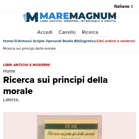
Accedi
Carrello
Ricerca
Menu principale
Home
D'Antrassi Scripta Operandi Studio Bibliografico
Libri antichi e moderni
Ricerca sui principi della morale
Ricerca sui principi della morale | Libri antichi e moderni | Hume
LIBRI ANTICHI E MODERNI
Hume
Ricerca sui principi della
morale
Laterza,