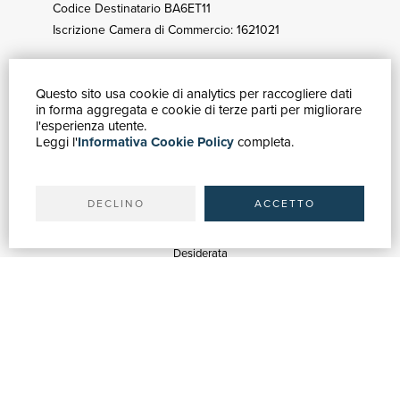
Codice Destinatario BA6ET11
Iscrizione Camera di Commercio: 1621021
Questo sito usa cookie di analytics per raccogliere dati
GUIDA ACQUISTI
in forma aggregata e cookie di terze parti per migliorare
Catalogo
l'esperienza utente.
Leggi l'
Informativa Cookie Policy
completa.
Ricerca avanzata
Il tuo account
Spedizioni
DECLINO
ACCETTO
SERVIZI
Quotazioni
Desiderata
Servizi alle Biblioteche
Servizi alle Librerie
Servizi Pubblicitari
ASSISTENZA
Aiuto e FAQ
Tracciare gli ordini