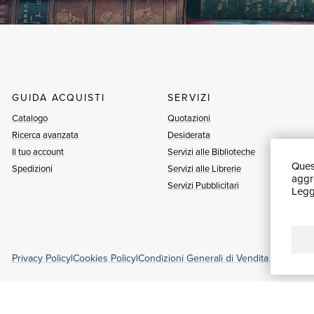
GUIDA ACQUISTI
SERVIZI
Catalogo
Quotazioni
Ricerca avanzata
Desiderata
Il tuo account
Servizi alle Biblioteche
Quest
Spedizioni
Servizi alle Librerie
aggre
Servizi Pubblicitari
Leggi
Privacy Policy
|
Cookies Policy
|
Condizioni Generali di Vendita