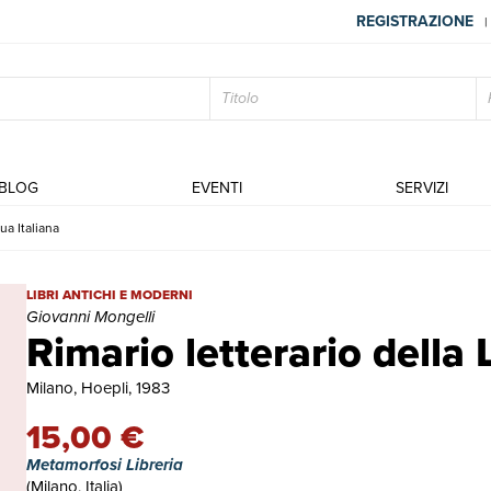
REGISTRAZIONE
|
BLOG
EVENTI
SERVIZI
ua Italiana
Rimario letterario della Lingua Italiana | Libri antichi e moderni | 
LIBRI ANTICHI E MODERNI
Giovanni Mongelli
Rimario letterario della 
Milano, Hoepli, 1983
15,00 €
Metamorfosi Libreria
(Milano, Italia)