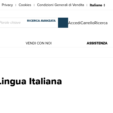
Privacy
Cookies
Condizioni Generali di Vendita
|
|
|
RICERCA AVANZATA
Accedi
Carrello
Ricerca
VENDI CON NOI
ASSISTENZA
Giovanni Mongelli
Lingua Italiana