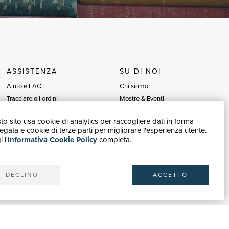
ASSISTENZA
SU DI NOI
Aiuto e FAQ
Chi siamo
Tracciare gli ordini
Mostre & Eventi
Diritto di recesso
Venditori
o sito usa cookie di analytics per raccogliere dati in forma
Fatturazione
Blog
gata e cookie di terze parti per migliorare l'esperienza utente.
Carta del Docente / 18App
Vendi con noi
 l'
Informativa Cookie Policy
completa.
Contattaci
DECLINO
ACCETTO