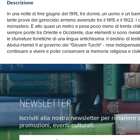
Descrizione
In una notte di fine giugno del 1915, tre donne, un uomo e un bamb
tante prove del genocidio armeno avvenuto tra il 1915 e il 1922. I 
monastero. È alto quasi un metro e pesa poco meno di trenta chil
sempre ponte tra Oriente e Occidente, due elementi si sono rivelati
le sfumature fonetiche di una lingua antichissima. Il destino di te
Abdul-Hamid II al governo dei "Giovani Turchi" - rese indispensabi
continuare a vivere e poter conservare la memoria religiosa e civile 
NEWSLETTER
Iscriviti alla nostra newsletter per rimanere
promozioni, eventi culturali.