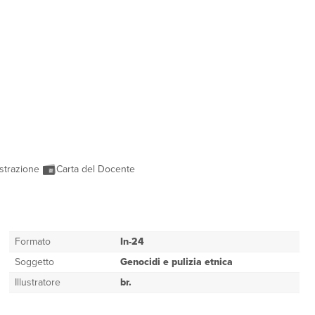
strazione
Carta del Docente
Formato
In-24
Soggetto
Genocidi e pulizia etnica
Illustratore
br.