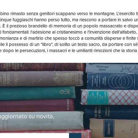
ino rimasto senza genitori scappano verso le montagne. L'esercito turc
cinque fuggiaschi hanno perso tutto, ma riescono a portare in salvo un 
i. È il prezioso brandello di memoria di un popolo massacrato e disp
 fondamentali: l'adesione al cristianesimo e l'invenzione dell'alfabet
stimonianza e di martirio che spesso toccò a comunità disperse e finite 
le il possesso di un "libro", di solito un testo sacro, da portare con 
dopo le persecuzioni, i massacri e le umilianti rimozioni che la storia t
 aggiornato su novità,