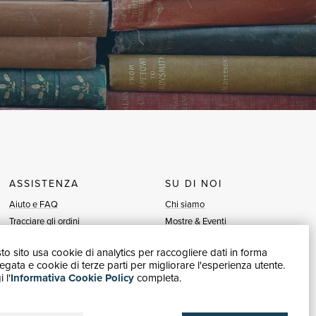
ASSISTENZA
SU DI NOI
Aiuto e FAQ
Chi siamo
Tracciare gli ordini
Mostre & Eventi
Diritto di recesso
Venditori
o sito usa cookie di analytics per raccogliere dati in forma
Fatturazione
Blog
gata e cookie di terze parti per migliorare l'esperienza utente.
Carta del Docente / 18App
Vendi con noi
 l'
Informativa Cookie Policy
completa.
Contattaci