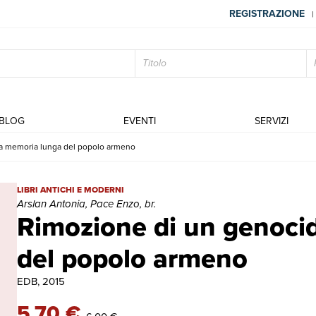
REGISTRAZIONE
|
BLOG
EVENTI
SERVIZI
La memoria lunga del popolo armeno
Rimozione di un genocidio. La memoria lunga del popolo armeno | 
LIBRI ANTICHI E MODERNI
Arslan Antonia, Pace Enzo, br.
Rimozione di un genoci
del popolo armeno
EDB, 2015
5,70 €