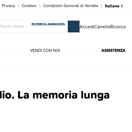
Privacy
Cookies
Condizioni Generali di Vendita
|
|
|
RICERCA AVANZATA
Accedi
Carrello
Ricerca
VENDI CON NOI
ASSISTENZA
Libri antichi e moderni | Arslan Antonia, Pace Enzo, br.
dio. La memoria lunga