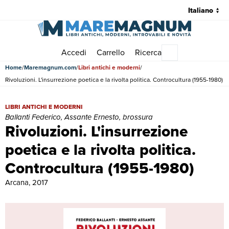
Accedi
Carrello
Ricerca
Menu principale
Home
Maremagnum.com
Libri antichi e moderni
Rivoluzioni. L'insurrezione poetica e la rivolta politica. Controcultura (1955-1980)
Rivoluzioni. L'insurrezione poetica e la rivolta politica. Controcultur
LIBRI ANTICHI E MODERNI
Ballanti Federico, Assante Ernesto, brossura
Rivoluzioni. L'insurrezione
poetica e la rivolta politica.
Controcultura (1955-1980)
Arcana, 2017