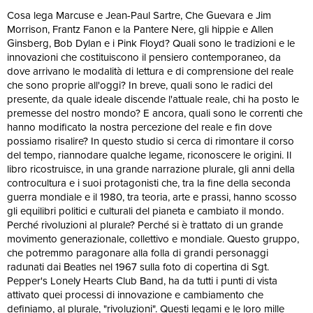
Cosa lega Marcuse e Jean-Paul Sartre, Che Guevara e Jim
Morrison, Frantz Fanon e la Pantere Nere, gli hippie e Allen
Ginsberg, Bob Dylan e i Pink Floyd? Quali sono le tradizioni e le
innovazioni che costituiscono il pensiero contemporaneo, da
dove arrivano le modalità di lettura e di comprensione del reale
che sono proprie all'oggi? In breve, quali sono le radici del
presente, da quale ideale discende l'attuale reale, chi ha posto le
premesse del nostro mondo? E ancora, quali sono le correnti che
hanno modificato la nostra percezione del reale e fin dove
possiamo risalire? In questo studio si cerca di rimontare il corso
del tempo, riannodare qualche legame, riconoscere le origini. Il
libro ricostruisce, in una grande narrazione plurale, gli anni della
controcultura e i suoi protagonisti che, tra la fine della seconda
guerra mondiale e il 1980, tra teoria, arte e prassi, hanno scosso
gli equilibri politici e culturali del pianeta e cambiato il mondo.
Perché rivoluzioni al plurale? Perché si è trattato di un grande
movimento generazionale, collettivo e mondiale. Questo gruppo,
che potremmo paragonare alla folla di grandi personaggi
radunati dai Beatles nel 1967 sulla foto di copertina di Sgt.
Pepper's Lonely Hearts Club Band, ha da tutti i punti di vista
attivato quei processi di innovazione e cambiamento che
definiamo, al plurale, "rivoluzioni". Questi legami e le loro mille