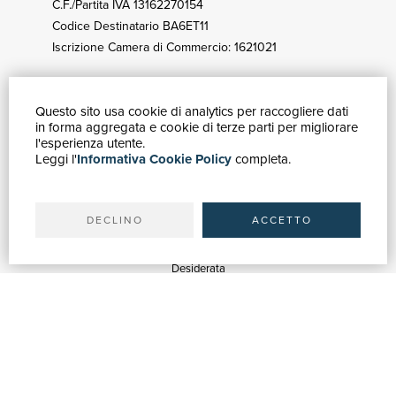
C.F./Partita IVA 13162270154
Codice Destinatario BA6ET11
Iscrizione Camera di Commercio: 1621021
Questo sito usa cookie di analytics per raccogliere dati
GUIDA ACQUISTI
in forma aggregata e cookie di terze parti per migliorare
Catalogo
l'esperienza utente.
Leggi l'
Informativa Cookie Policy
completa.
Ricerca avanzata
Il tuo account
Spedizioni
DECLINO
ACCETTO
SERVIZI
Quotazioni
Desiderata
Servizi alle Biblioteche
Servizi alle Librerie
Servizi Pubblicitari
ASSISTENZA
Aiuto e FAQ