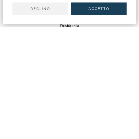
Spedizioni
DECLINO
ACCETTO
SERVIZI
Quotazioni
Desiderata
Servizi alle Biblioteche
Servizi alle Librerie
Servizi Pubblicitari
ASSISTENZA
Aiuto e FAQ
Tracciare gli ordini
Diritto di recesso
Fatturazione
Carta del Docente / 18App
Contattaci
SU DI NOI
Chi siamo
Mostre & Eventi
Venditori