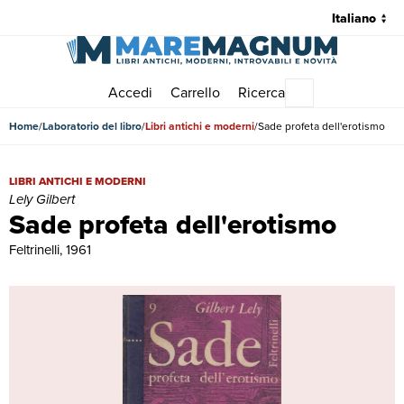
Accedi
Carrello
Ricerca
Menu principale
Home
Laboratorio del libro
Libri antichi e moderni
Sade profeta dell'erotismo
Sade profeta dell'erotismo | Libri antichi e moderni | Lely Gilbert
LIBRI ANTICHI E MODERNI
Lely Gilbert
Sade profeta dell'erotismo
Feltrinelli, 1961