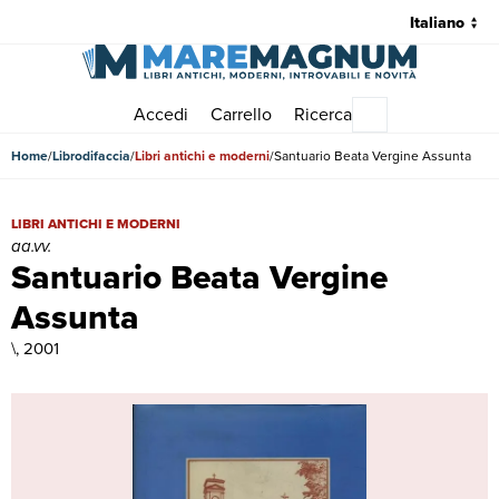
Accedi
Carrello
Ricerca
Menu principale
Home
Librodifaccia
Libri antichi e moderni
Santuario Beata Vergine Assunta
Santuario Beata Vergine Assunta | Libri antichi e moderni | aa.vv.
LIBRI ANTICHI E MODERNI
aa.vv.
Santuario Beata Vergine
Assunta
\, 2001