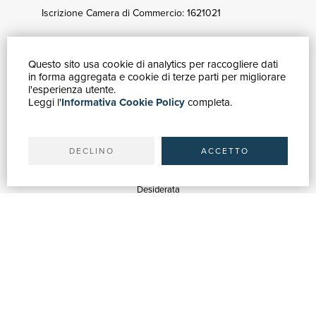
Iscrizione Camera di Commercio: 1621021
Questo sito usa cookie di analytics per raccogliere dati
GUIDA ACQUISTI
in forma aggregata e cookie di terze parti per migliorare
Catalogo
l'esperienza utente.
Leggi l'
Informativa Cookie Policy
completa.
Ricerca avanzata
Il tuo account
Spedizioni
DECLINO
ACCETTO
SERVIZI
Quotazioni
Desiderata
Servizi alle Biblioteche
Servizi alle Librerie
Servizi Pubblicitari
ASSISTENZA
Aiuto e FAQ
Tracciare gli ordini
Diritto di recesso