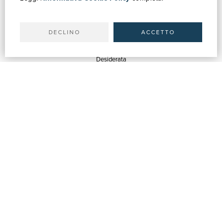
Il tuo account
Spedizioni
DECLINO
ACCETTO
SERVIZI
Quotazioni
Desiderata
Servizi alle Biblioteche
Servizi alle Librerie
Servizi Pubblicitari
ASSISTENZA
Aiuto e FAQ
Tracciare gli ordini
Diritto di recesso
Fatturazione
Carta del Docente / 18App
Contattaci
SU DI NOI
Chi siamo
Mostre & Eventi