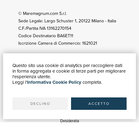
© Maremagnum.com S.r.l.
Sede Legale: Largo Schuster 1, 20122 Milano - Italia
C.F./Partita IVA 13162270154
Codice Destinatario BA6ET11
Iscrizione Camera di Commercio: 1621021
Questo sito usa cookie di analytics per raccogliere dati
GUIDA ACQUISTI
in forma aggregata e cookie di terze parti per migliorare
Catalogo
l'esperienza utente.
Leggi l'
Informativa Cookie Policy
completa.
Ricerca avanzata
Il tuo account
Spedizioni
DECLINO
ACCETTO
SERVIZI
Quotazioni
Desiderata
Servizi alle Biblioteche
Servizi alle Librerie