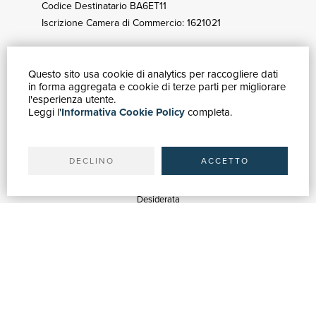
Codice Destinatario BA6ET11
Iscrizione Camera di Commercio: 1621021
Questo sito usa cookie di analytics per raccogliere dati
GUIDA ACQUISTI
in forma aggregata e cookie di terze parti per migliorare
Catalogo
l'esperienza utente.
Leggi l'
Informativa Cookie Policy
completa.
Ricerca avanzata
Il tuo account
Spedizioni
DECLINO
ACCETTO
SERVIZI
Quotazioni
Desiderata
Servizi alle Biblioteche
Servizi alle Librerie
Servizi Pubblicitari
ASSISTENZA
Aiuto e FAQ
Tracciare gli ordini