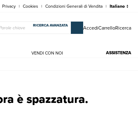
Privacy
Cookies
Condizioni Generali di Vendita
|
|
|
RICERCA AVANZATA
Accedi
Carrello
Ricerca
ASSISTENZA
VENDI CON NOI
 | Zhu Wen
ora è spazzatura.