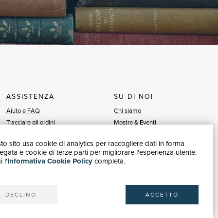
ASSISTENZA
SU DI NOI
Aiuto e FAQ
Chi siamo
Tracciare gli ordini
Mostre & Eventi
Diritto di recesso
Venditori
o sito usa cookie di analytics per raccogliere dati in forma
Fatturazione
Blog
gata e cookie di terze parti per migliorare l'esperienza utente.
Carta del Docente / 18App
Vendi con noi
 l'
Informativa Cookie Policy
completa.
Contattaci
DECLINO
ACCETTO