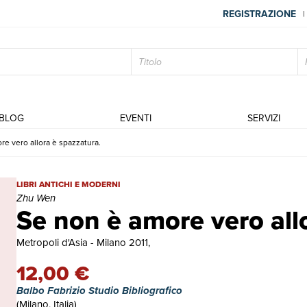
REGISTRAZIONE
|
BLOG
EVENTI
SERVIZI
e vero allora è spazzatura.
Se non è amore vero allora è spazzatura. | Libri antichi e moderni
LIBRI ANTICHI E MODERNI
Zhu Wen
Se non è amore vero all
Metropoli d'Asia - Milano 2011,
12,00 €
Balbo Fabrizio Studio Bibliografico
(Milano, Italia)