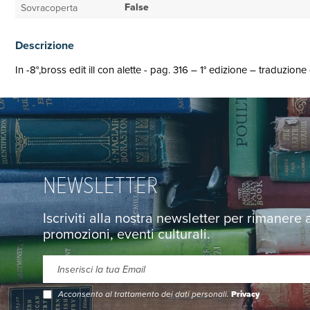
False
Sovracoperta
Descrizione
In -8°,bross edit ill con alette - pag. 316 – 1° edizione – traduzi
NEWSLETTER
Iscriviti alla nostra newsletter per rimanere
promozioni, eventi culturali.
Acconsento al trattamento dei dati personali.
Privacy