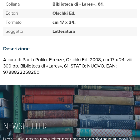
Collana
Biblioteca di «Lares», 61.
Editori
Olschki Ed.
Formato
cm 17 x 24,
Soggetto
Letteratura
Descrizione
A cura di Paola Polito. Firenze, Olschki Ed. 2008, cm 17 x 24, viii-
300 pp. Biblioteca di «Lares», 61. STATO: NUOVO. EAN:
9788822258250
NEWSLETTER
Iscriviti alla nostra newsletter per rimanere aggiornato su novità,