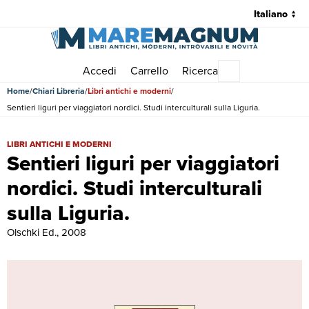
Accedi
Carrello
Ricerca
Menu principale
Home
Chiari Libreria
Libri antichi e moderni
Sentieri liguri per viaggiatori nordici. Studi interculturali sulla Liguria.
Sentieri liguri per viaggiatori nordici. Studi interculturali sulla Liguria.
LIBRI ANTICHI E MODERNI
Sentieri liguri per viaggiatori
nordici. Studi interculturali
sulla Liguria.
Olschki Ed., 2008