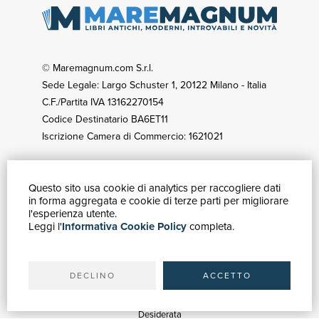
© Maremagnum.com S.r.l.
Sede Legale: Largo Schuster 1, 20122 Milano - Italia
C.F./Partita IVA 13162270154
Codice Destinatario BA6ET11
Iscrizione Camera di Commercio: 1621021
Questo sito usa cookie di analytics per raccogliere dati
GUIDA ACQUISTI
in forma aggregata e cookie di terze parti per migliorare
Catalogo
l'esperienza utente.
Leggi l'
Informativa Cookie Policy
completa.
Ricerca avanzata
Il tuo account
Spedizioni
DECLINO
ACCETTO
SERVIZI
Quotazioni
Desiderata