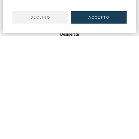
Il tuo account
Spedizioni
DECLINO
ACCETTO
SERVIZI
Quotazioni
Desiderata
Servizi alle Biblioteche
Servizi alle Librerie
Servizi Pubblicitari
ASSISTENZA
Aiuto e FAQ
Tracciare gli ordini
Diritto di recesso
Fatturazione
Carta del Docente / 18App
Contattaci
SU DI NOI
Chi siamo
Mostre & Eventi