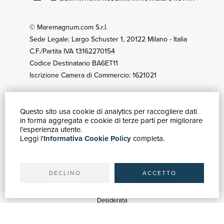
© Maremagnum.com S.r.l.
Sede Legale: Largo Schuster 1, 20122 Milano - Italia
C.F./Partita IVA 13162270154
Codice Destinatario BA6ET11
Iscrizione Camera di Commercio: 1621021
Questo sito usa cookie di analytics per raccogliere dati
GUIDA ACQUISTI
in forma aggregata e cookie di terze parti per migliorare
Catalogo
l'esperienza utente.
Leggi l'
Informativa Cookie Policy
completa.
Ricerca avanzata
Il tuo account
Spedizioni
DECLINO
ACCETTO
SERVIZI
Quotazioni
Desiderata
Servizi alle Biblioteche