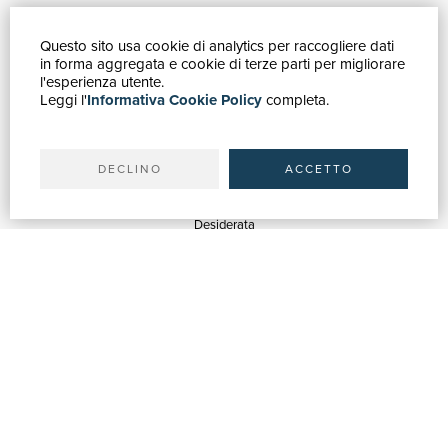
Questo sito usa cookie di analytics per raccogliere dati
GUIDA ACQUISTI
in forma aggregata e cookie di terze parti per migliorare
Catalogo
l'esperienza utente.
Leggi l'
Informativa Cookie Policy
completa.
Ricerca avanzata
Il tuo account
Spedizioni
DECLINO
ACCETTO
SERVIZI
Quotazioni
Desiderata
Servizi alle Biblioteche
Servizi alle Librerie
Servizi Pubblicitari
ASSISTENZA
Aiuto e FAQ
Tracciare gli ordini
Diritto di recesso
Fatturazione
Carta del Docente / 18App