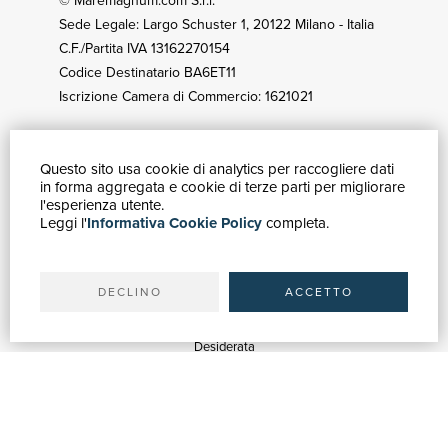
© Maremagnum.com S.r.l.
Sede Legale: Largo Schuster 1, 20122 Milano - Italia
C.F./Partita IVA 13162270154
Codice Destinatario BA6ET11
Iscrizione Camera di Commercio: 1621021
Questo sito usa cookie di analytics per raccogliere dati
GUIDA ACQUISTI
in forma aggregata e cookie di terze parti per migliorare
Catalogo
l'esperienza utente.
Leggi l'
Informativa Cookie Policy
completa.
Ricerca avanzata
Il tuo account
Spedizioni
DECLINO
ACCETTO
SERVIZI
Quotazioni
Desiderata
Servizi alle Biblioteche
Servizi alle Librerie
Servizi Pubblicitari
ASSISTENZA