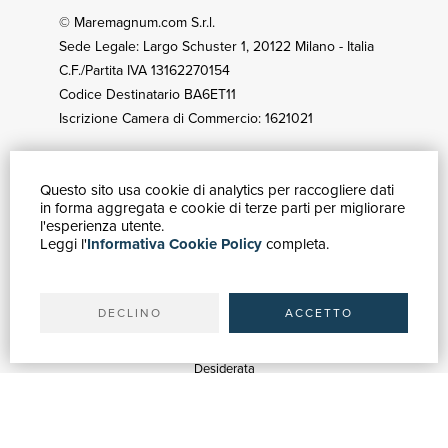
© Maremagnum.com S.r.l.
Sede Legale: Largo Schuster 1, 20122 Milano - Italia
C.F./Partita IVA 13162270154
Codice Destinatario BA6ET11
Iscrizione Camera di Commercio: 1621021
Questo sito usa cookie di analytics per raccogliere dati
GUIDA ACQUISTI
in forma aggregata e cookie di terze parti per migliorare
Catalogo
l'esperienza utente.
Leggi l'
Informativa Cookie Policy
completa.
Ricerca avanzata
Il tuo account
Spedizioni
DECLINO
ACCETTO
SERVIZI
Quotazioni
Desiderata
Servizi alle Biblioteche
Servizi alle Librerie
Servizi Pubblicitari