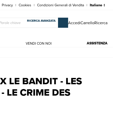
Privacy
Cookies
Condizioni Generali di Vendita
|
|
|
RICERCA AVANZATA
Accedi
Carrello
Ricerca
ASSISTENZA
VENDI CON NOI
 - LE CRIME DES JUSTES. | Libri antichi e moderni | Chamson 
X LE BANDIT - LES
- LE CRIME DES