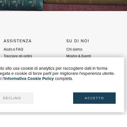
ASSISTENZA
SU DI NOI
Aiuto e FAQ
Chi siamo
Tracciare gli ordini
Mostre & Eventi
Diritto di recesso
Venditori
o sito usa cookie di analytics per raccogliere dati in forma
Fatturazione
Blog
gata e cookie di terze parti per migliorare l'esperienza utente.
Carta del Docente / 18App
Vendi con noi
 l'
Informativa Cookie Policy
completa.
Contattaci
DECLINO
ACCETTO