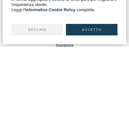
Catalogo
l'esperienza utente.
Leggi l'
Informativa Cookie Policy
completa.
Ricerca avanzata
Il tuo account
Spedizioni
DECLINO
ACCETTO
SERVIZI
Quotazioni
Desiderata
Servizi alle Biblioteche
Servizi alle Librerie
Servizi Pubblicitari
ASSISTENZA
Aiuto e FAQ
Tracciare gli ordini
Diritto di recesso
Fatturazione
Carta del Docente / 18App
Contattaci
SU DI NOI