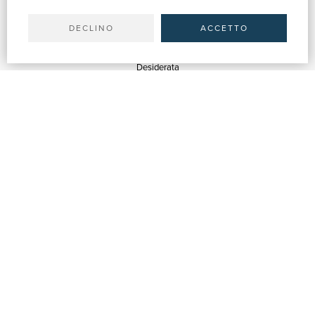
Spedizioni
DECLINO
ACCETTO
SERVIZI
Quotazioni
Desiderata
Servizi alle Biblioteche
Servizi alle Librerie
Servizi Pubblicitari
ASSISTENZA
Aiuto e FAQ
Tracciare gli ordini
Diritto di recesso
Fatturazione
Carta del Docente / 18App
Contattaci
SU DI NOI
Chi siamo
Mostre & Eventi
Venditori