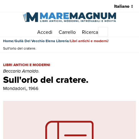
Accedi
Carrello
Ricerca
Menu principale
Home
Gullà Del Vecchio Elena Libreria
Libri antichi e moderni
Sull'orlo del cratere.
Sull'orlo del cratere. | Libri antichi e moderni | Beccaria Arnaldo.
LIBRI ANTICHI E MODERNI
Beccaria Arnaldo.
Sull'orlo del cratere.
Mondadori,, 1966