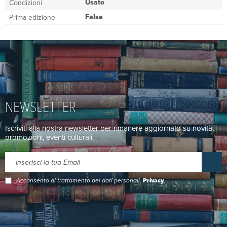
Usato
Condizioni
False
Prima edizione
NEWSLETTER
Iscriviti alla nostra newsletter per rimanere aggiornato su novità,
promozioni, eventi culturali.
Acconsento al trattamento dei dati personali.
Privacy