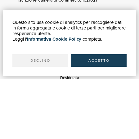
Iscrizione Camera di Commercio: 1621021
Questo sito usa cookie di analytics per raccogliere dati
GUIDA ACQUISTI
in forma aggregata e cookie di terze parti per migliorare
Catalogo
l'esperienza utente.
Leggi l'
Informativa Cookie Policy
completa.
Ricerca avanzata
Il tuo account
Spedizioni
DECLINO
ACCETTO
SERVIZI
Quotazioni
Desiderata
Servizi alle Biblioteche
Servizi alle Librerie
Servizi Pubblicitari
ASSISTENZA
Aiuto e FAQ
Tracciare gli ordini
Diritto di recesso
Fatturazione