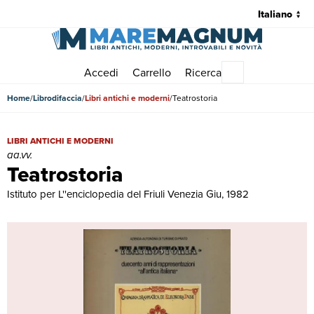
Accedi
Carrello
Ricerca
Menu principale
Home
Librodifaccia
Libri antichi e moderni
Teatrostoria
Teatrostoria | Libri antichi e moderni | aa.vv.
LIBRI ANTICHI E MODERNI
aa.vv.
Teatrostoria
Istituto per L''enciclopedia del Friuli Venezia Giu, 1982